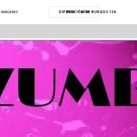
MAX: º MÍN: º
E IMÁGENES