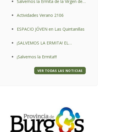
Salvemos la Ermita de la Virgen de
la "O"
Actividades Verano 2106
ESPACIO JÓVEN en Las Quintanillas
¡SALVEMOS LA ERMITA! EL
DEPORTE CON LA ERMITA VIRGEN
¡Salvemos la Ermita!!!
DE LA O.
VER TODAS LAS NOTICIAS