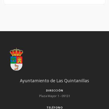
ERMITA VIRGEN DE LA O. SI QUIERES PARTICIPAR EN EL SORTEO
PUEDES HACERLO EN EL CENTRO CIVICO "EL SINDICATO" DE LAS
QUINTANILLAS. ; PRECIO "3€" POR NUMERO (ENTRE 100 NUEROS)
; LA RECAUDACION VA DESTINADA A LA RESTAURACION DE LA
ERMITA VIRGEN DE LA O DEL PUEBLO. GRACIAS POR LA
PARTICIPACION ; ; ; ;
Ayuntamiento de Las Quintanillas
DIRECCIÓN
Plaza Mayor 1 - 09131
TELÉFONO