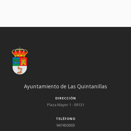
OBJETIVO: Crear espacios de encuentro y diversión común,
mediante la participación en actividades de ocio y tiempo libre,
como alternativa saludable. ACTIVIDADES: Juegos y dinámicas,
talleres de percusión, talleres manuales (con elementos de
metal, sprays…), técnicas y juegos circenses, deportes de
grandes juegos y cooperativos, juegos de videoconsola,
iniciación al parkour, taller de cócteles sin alcohol… REQUISITOS
DE LOS PARTICPANTES: Jóvenes de 11 a 17 años
(aproximadamente) Más información en:
ceas5ac1@diputaciondeburgos.es; ; 1 Si fuera necesario
modificar la fecha de alguna de las sesiones, se acordará
previamente con el grupo el día en el que se recuperará
Ayuntamiento de Las Quintanillas
DIRECCIÓN
Plaza Mayor 1 - 09131
TELÉFONO
947450003