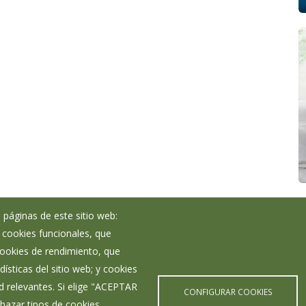
 páginas de este sitio web:
; cookies funcionales, que
Noticias
 cookies de rendimiento, que
Eventos
ísticas del sitio web; y cookies
Corporación Municipal
d relevantes. Si elige "ACEPTAR
Teléfonos de interés
CONFIGURAR COOKIES
hazar tipos de cookies