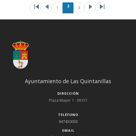
Paginación
Primera página
Página anteri
Página
Page
Si
2
1
3
Ayuntamiento de Las Quintanillas
DIRECCIÓN
Plaza Mayor 1 - 09131
TELÉFONO
947450003
EMAIL