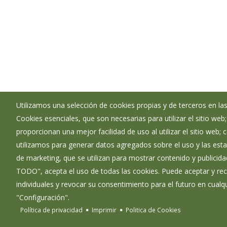
Utilizamos una selección de cookies propias y de terceros en las
Cookies esenciales, que son necesarias para utilizar el sitio web
Ayuntamiento de Las Quintanillas
proporcionan una mejor facilidad de uso al utilizar el sitio web;
:
Plaza Mayor 1 - 09131
utilizamos para generar datos agregados sobre el uso y las estad
:
947450003
de marketing, que se utilizan para mostrar contenido y publicida
:
lasquintanillas@diputaciondeburgos.net
TODO", acepta el uso de todas las cookies. Puede aceptar y rec
individuales y revocar su consentimiento para el futuro en cua
"Configuración".
Política de privacidad
Imprimir
Politica de Cookies
Diputación de Burgos