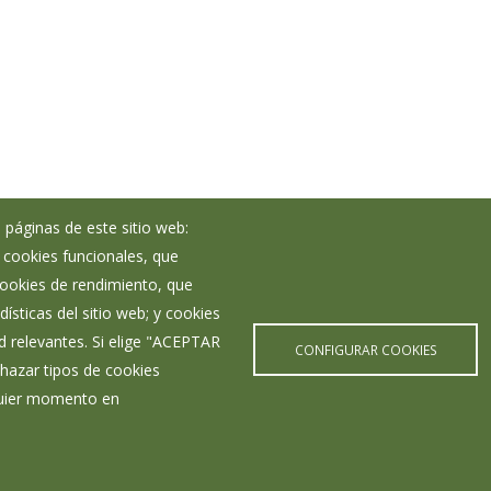
 páginas de este sitio web:
; cookies funcionales, que
Noticias
 cookies de rendimiento, que
Eventos
ísticas del sitio web; y cookies
Corporación Municipal
d relevantes. Si elige "ACEPTAR
Teléfonos de interés
CONFIGURAR COOKIES
hazar tipos de cookies
lquier momento en
Aviso Legal
Política de