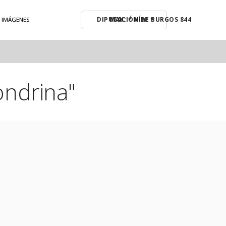
MAX: º MÍN: º
E IMÁGENES
ondrina"