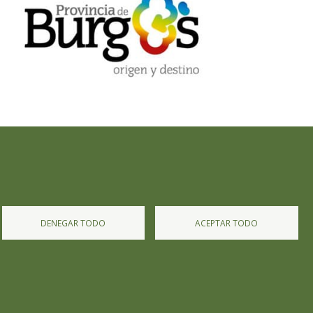
Diputación de Burgos
Mapa Web
Iniciar Sesión
DENEGAR TODO
ACEPTAR TODO
 privacidad
Política de Cookies
Accesibilidad